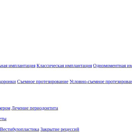
ьная имплантация
Классическая имплантация
Одномоментная имп
коронки
Съемное протезирование
Условно-съемное протезирова
зером
Лечение периодонтита
еты
Вестибулопластика
Закрытие рецессий