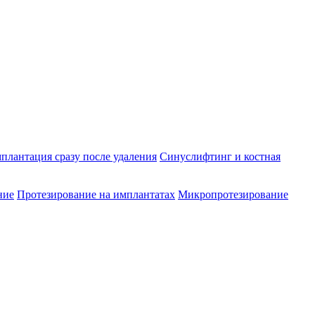
лантация сразу после удаления
Синуслифтинг и костная
ние
Протезирование на имплантатах
Микропротезирование