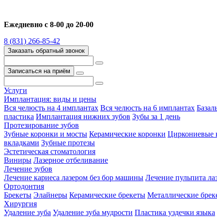
Ежедневно с 8-00 до 20-00
8 (831) 266-85-42
Заказать обратный звонок
Записаться на приём
Услуги
Имплантация: виды и цены
Вся челюсть на 4 имплантах
Вся челюсть на 6 имплантах
Базал
пластика
Имплантация нижних зубов
Зубы за 1 день
Протезирование зубов
Зубные коронки и мосты
Керамические коронки
Циркониевые 
вкладками
Зубные протезы
Эстетическая стоматология
Виниры
Лазерное отбеливание
Лечение зубов
Лечение кариеса лазером без бор машины
Лечение пульпита ла
Ортодонтия
Брекеты
Элайнеры
Керамические брекеты
Металлические брек
Хирургия
Удаление зуба
Удаление зуба мудрости
Пластика уздечки языка