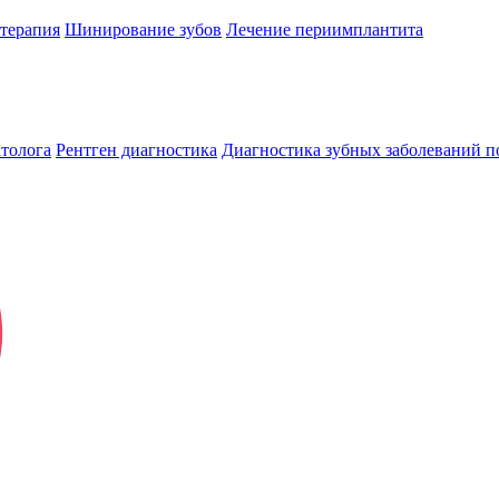
терапия
Шинирование зубов
Лечение периимплантита
атолога
Рентген диагностика
Диагностика зубных заболеваний 