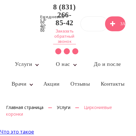
8 (831)
266-
Ежедневно
с 8-
85-42
00
ЗАПИС
до
20-
00
Заказать
обратный
НА
звонок
ПРИЁМ
Услуги
О нас
До и после
Врачи
Акции
Отзывы
Контакты
Главная страница
Услуги
Циркониевые
коронки
Что это такое