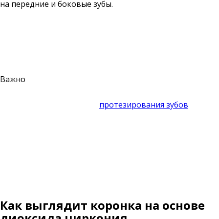
на передние и боковые зубы.
Важно
«Центр лазерной стоматологии» придерживается
европейских стандартов
протезирования зубов
. Наши
стоматологи-ортопеды рассматривают отдельно
каждый клинический случай. Мы сотрудничаем с
лучшими зуботехническими лабораториями Нижнего
Новгорода, использующими качественные материалы
и высокоточное оборудование.
Как выглядит коронка на основе
диоксида циркония